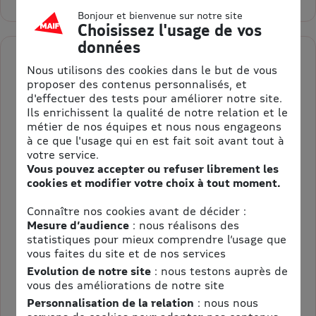
Bonjour et bienvenue sur notre site
Choisissez l'usage de vos
données
Nous utilisons des cookies dans le but de vous
Sensas Clermont 1 personne pour une
proposer des contenus personnalisés, et
partie de 4 à 6 joueurs
d'effectuer des tests pour améliorer notre site.
Ils enrichissent la qualité de notre relation et le
Validité : 1 an à partir de la date d'achat
métier de nos équipes et nous nous engageons
à ce que l'usage qui en est fait soit avant tout à
Sensas Clermont E-billet 1 personne pour une partie de 4
votre service.
à 6 joueurs
Vous pouvez accepter ou refuser librement les
cookies et modifier votre choix à tout moment.
Connaître nos cookies avant de décider :
Non valable le samedi
Mesure d’audience
: nous réalisons des
statistiques pour mieux comprendre l’usage que
26,00 €
Au lieu de 29,00 €
vous faites du site et de nos services
= 3,00 € d’économie
Evolution de notre site
: nous testons auprès de
vous des améliorations de notre site
Sélectionner la quantité pour Sensas Clermont 1 personne pour
Personnalisation de la relation
: nous nous