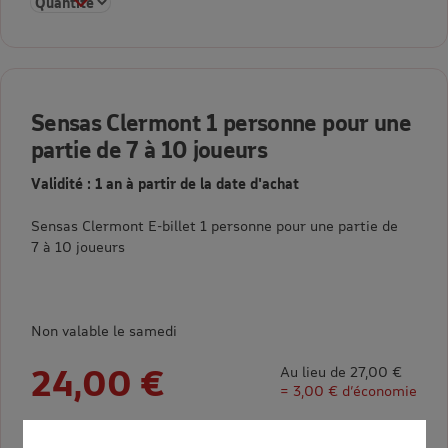
Sélectionner la quantité pour Sensas Clermont 1 personne pour
Sensas Clermont 1 personne pour une
partie de 7 à 10 joueurs
Validité : 1 an à partir de la date d'achat
Sensas Clermont E-billet 1 personne pour une partie de
7 à 10 joueurs
Non valable le samedi
24,00 €
Au lieu de 27,00 €
= 3,00 € d’économie
Sélectionner la quantité pour Sensas Clermont 1 personne pour