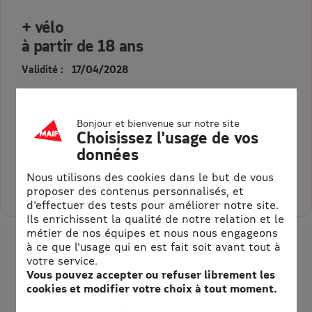
+ vélo
à partir de 18 ans
Validité : 17/04/2028
Parc d'aventure en plein air avec parcours de cordes et
canyoning dans un cadre naturel.
Bonjour et bienvenue sur notre site
Choisissez l'usage de vos
23,50 €
Au lieu de 27,00 €
données
= 3,50 € d’économie
Nous utilisons des cookies dans le but de vous
Sélectionner la quantité pour + vélo à partir de 18 ans
proposer des contenus personnalisés, et
d'effectuer des tests pour améliorer notre site.
Ils enrichissent la qualité de notre relation et le
métier de nos équipes et nous nous engageons
à ce que l'usage qui en est fait soit avant tout à
votre service.
Vous pouvez accepter ou refuser librement les
cookies et modifier votre choix à tout moment.