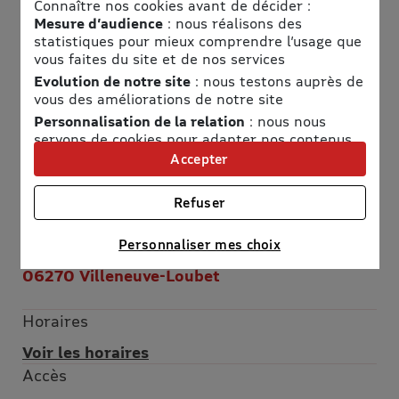
Connaître nos cookies avant de décider :
Mesure d’audience
: nous réalisons des
statistiques pour mieux comprendre l’usage que
vous faites du site et de nos services
Evolution de notre site
: nous testons auprès de
Informations pratiques
vous des améliorations de notre site
Personnalisation de la relation
: nous nous
Téléphone
servons de cookies pour adapter nos contenus
04 92 02 88 88
et personnaliser nos offres
Accepter
Adresse
Univers publicitaire
: nous utilisons avec nos
partenaires des cookies pour afficher des
Refuser
Canyon Forest
publicités personnalisées
Canyon Forest
Connaître notre politique cookies et la liste de nos
Personnaliser mes choix
26, route de Grasse
partenaires
06270 Villeneuve-Loubet
Horaires
Voir les horaires
Accès