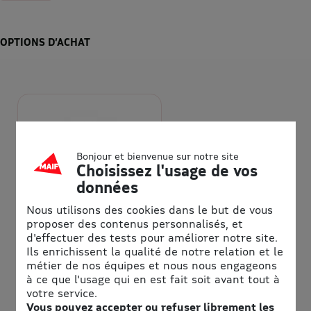
OPTIONS D’ACHAT
Bonjour et bienvenue sur notre site
Choisissez l'usage de vos
données
Informations pratiques
Nous utilisons des cookies dans le but de vous
proposer des contenus personnalisés, et
Adresse
d'effectuer des tests pour améliorer notre site.
Ils enrichissent la qualité de notre relation et le
Sensas Paris
métier de nos équipes et nous nous engageons
11 Rue Lamarck
à ce que l'usage qui en est fait soit avant tout à
votre service.
75018 Paris
Vous pouvez accepter ou refuser librement les