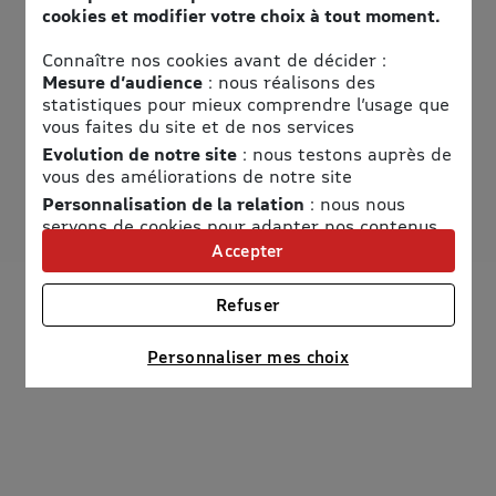
cookies et modifier votre choix à tout moment.
Horaires
Connaître nos cookies avant de décider :
Voir les horaires
Mesure d’audience
: nous réalisons des
Accès
statistiques pour mieux comprendre l’usage que
vous faites du site et de nos services
Voir le plan d'accès
Evolution de notre site
: nous testons auprès de
Vivez une expérience sensorielle unique au monde !
vous des améliorations de notre site
Personnalisation de la relation
: nous nous
servons de cookies pour adapter nos contenus
et personnaliser nos offres
Accepter
Univers publicitaire
: nous utilisons avec nos
partenaires des cookies pour afficher des
Refuser
publicités personnalisées
Connaître notre politique cookies et la liste de nos
Personnaliser mes choix
partenaires