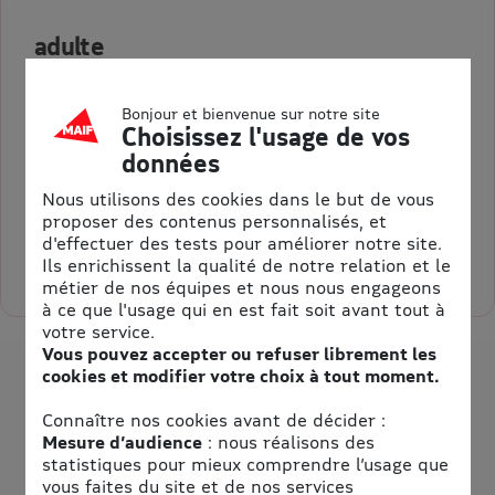
adulte
Validité : jusqu'au 31/12/2027
Bonjour et bienvenue sur notre site
Espace Zoologique St Martin la Plaine - E-billet adulte
Choisissez l'usage de vos
valables jusqu'au 31/12/2026
données
Nous utilisons des cookies dans le but de vous
16,50 €
Au lieu de 20,00 €
proposer des contenus personnalisés, et
= 3,50 € d’économie
d'effectuer des tests pour améliorer notre site.
Ils enrichissent la qualité de notre relation et le
Sélectionner la quantité pour adulte
métier de nos équipes et nous nous engageons
à ce que l'usage qui en est fait soit avant tout à
votre service.
Vous pouvez accepter ou refuser librement les
cookies et modifier votre choix à tout moment.
Connaître nos cookies avant de décider :
Mesure d’audience
: nous réalisons des
statistiques pour mieux comprendre l’usage que
vous faites du site et de nos services