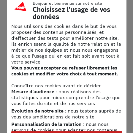
Bonjour et bienvenue sur notre site
Choisissez l'usage de vos
données
Nous utilisons des cookies dans le but de vous
proposer des contenus personnalisés, et
d'effectuer des tests pour améliorer notre site.
Informations pratiques
Ils enrichissent la qualité de notre relation et le
métier de nos équipes et nous nous engageons
à ce que l'usage qui en est fait soit avant tout à
Horaires
votre service.
Voir les horaires
Vous pouvez accepter ou refuser librement les
cookies et modifier votre choix à tout moment.
Accès
Voir le plan d'accès
Connaître nos cookies avant de décider :
Mesure d’audience
: nous réalisons des
Des loisirs tous les jours, pour tous !
statistiques pour mieux comprendre l’usage que
vous faites du site et de nos services
Agen
54 Chem. des Vignes
Evolution de notre site
: nous testons auprès de
vous des améliorations de notre site
47310 Estillac
Personnalisation de la relation
: nous nous
servons de cookies pour adapter nos contenus
Laval