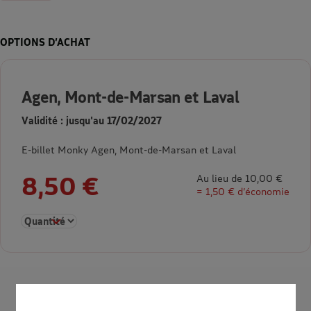
OPTIONS D’ACHAT
Agen, Mont-de-Marsan et Laval
Validité : jusqu'au 17/02/2027
E-billet Monky Agen, Mont-de-Marsan et Laval
8,50 €
Au lieu de 10,00 €
= 1,50 € d’économie
Sélectionner la quantité pour Agen, Mont-de-Marsan et Laval