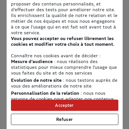
proposer des contenus personnalisés, et
d'effectuer des tests pour améliorer notre site.
Ils enrichissent la qualité de notre relation et le
métier de nos équipes et nous nous engageons
à ce que l'usage qui en est fait soit avant tout à
votre service.
Informations pratiques
Vous pouvez accepter ou refuser librement les
cookies et modifier votre choix à tout moment.
Adresse
Connaître nos cookies avant de décider :
Airfly Bretagne
Mesure d’audience
: nous réalisons des
74 Avenue du Phare du grand jardin
statistiques pour mieux comprendre l’usage que
vous faites du site et de nos services
35520 La Mésière
Evolution de notre site
: nous testons auprès de
vous des améliorations de notre site
Horaires
Personnalisation de la relation
: nous nous
Voir les horaires
servons de cookies pour adapter nos contenus
et personnaliser nos offres
Accès
Accepter
Univers publicitaire
: nous utilisons avec nos
Voir le plan d'accès
partenaires des cookies pour afficher des
Refuser
Airfly : Simulateur de chute libre en Bretagne
publicités personnalisées