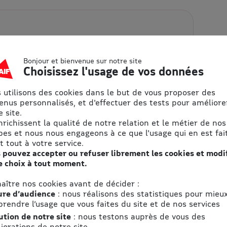
ons pratiques
Bonjour et bienvenue sur notre site
Choisissez l'usage de vos données
Horaires
 utilisons des cookies dans le but de vous proposer des
Voir les horaires
enus personnalisés, et d'effectuer des tests pour améliore
l
 site.
enrichissent la qualité de notre relation et le métier de nos
pes et nous nous engageons à ce que l'usage qui en est fait
t tout à votre service.
 pouvez accepter ou refuser librement les cookies et modi
e choix à tout moment.
'accès
 unique dans le Finistère. SENSAS vous
aître nos cookies avant de décider :
t de divertissement totalement inédit !
re d’audience
: nous réalisons des statistiques pour mieu
oi vos 5 sens sont capables
rendre l’usage que vous faites du site et de nos services
ution de notre site
: nous testons auprès de vous des
iorations de notre site