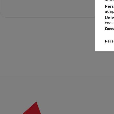
Pers
adap
Univ
cook
Conna
Pers