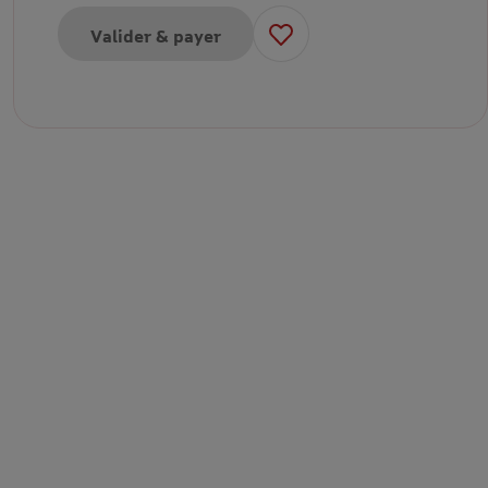
Valider & payer
our enfant
our adulte-