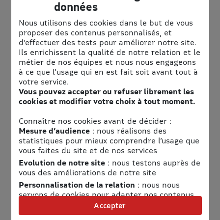
données
Nous utilisons des cookies dans le but de vous
proposer des contenus personnalisés, et
d'effectuer des tests pour améliorer notre site.
Ils enrichissent la qualité de notre relation et le
métier de nos équipes et nous nous engageons
à ce que l'usage qui en est fait soit avant tout à
votre service.
Vous pouvez accepter ou refuser librement les
cookies et modifier votre choix à tout moment.
Informations pratiques
Connaître nos cookies avant de décider :
Mesure d’audience
: nous réalisons des
Adresse
statistiques pour mieux comprendre l’usage que
vous faites du site et de nos services
Atlantic Toboggan
Evolution de notre site
: nous testons auprès de
42 Av. des Becs
vous des améliorations de notre site
85270 Saint-Hilaire-de-Riez
Personnalisation de la relation
: nous nous
servons de cookies pour adapter nos contenus
Horaires
et personnaliser nos offres
Accepter
Univers publicitaire
: nous utilisons avec nos
Voir les horaires