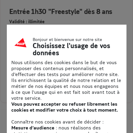
Entrée 1h30 "Freestyle" dès 8 ans
Validité : illimitée
Bonjour et bienvenue sur notre site
Choisissez l'usage de vos
données
E-billet BAM Freesports Villard de Lans - Entrée 1h30
"Freestyle" dès 8 ans - Validité illimitée
Nous utilisons des cookies dans le but de vous
proposer des contenus personnalisés, et
11,00 €
Au lieu de 13,00 €
d'effectuer des tests pour améliorer notre site.
= 2,00 € d’économie
Ils enrichissent la qualité de notre relation et le
métier de nos équipes et nous nous engageons
Sélectionner la quantité pour Entrée 1h30 "Freestyle" dès 8 an
à ce que l'usage qui en est fait soit avant tout à
votre service.
Vous pouvez accepter ou refuser librement les
cookies et modifier votre choix à tout moment.
Connaître nos cookies avant de décider :
Mesure d’audience
: nous réalisons des