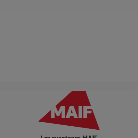
Les avantages MAIF