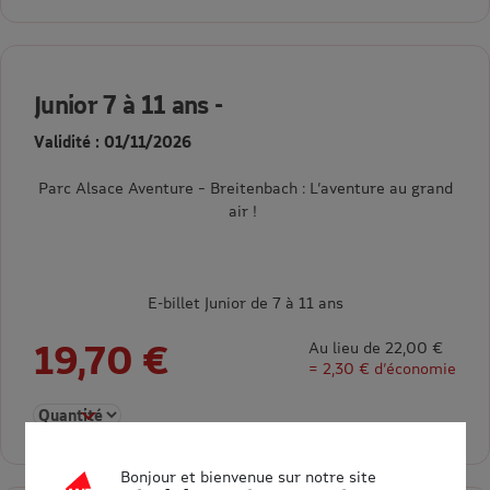
Junior 7 à 11 ans -
Validité : 01/11/2026
Parc Alsace Aventure – Breitenbach : L’aventure au grand
air !
E-billet Junior de 7 à 11 ans
19,70 €
Au lieu de 22,00 €
= 2,30 € d’économie
Sélectionner la quantité pour Junior 7 à 11 ans -
Bonjour et bienvenue sur notre site