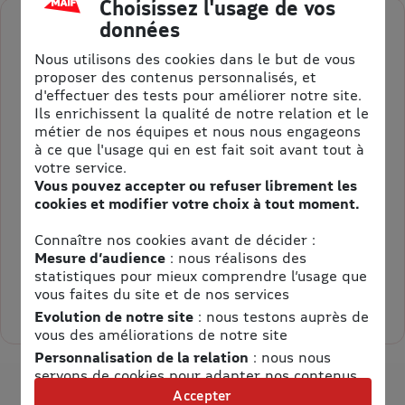
Choisissez l'usage de vos
données
Adulte 12+ -
Nous utilisons des cookies dans le but de vous
proposer des contenus personnalisés, et
Validité : 01/11/2026
d'effectuer des tests pour améliorer notre site.
Ils enrichissent la qualité de notre relation et le
Parc Alsace Aventure – Breitenbach : L’aventure au grand
métier de nos équipes et nous nous engageons
air !
à ce que l'usage qui en est fait soit avant tout à
votre service.
Vous pouvez accepter ou refuser librement les
cookies et modifier votre choix à tout moment.
E-billet Adulte à partir de 12 ans
Connaître nos cookies avant de décider :
25,70 €
Au lieu de 28,00 €
Mesure d’audience
: nous réalisons des
= 2,30 € d’économie
statistiques pour mieux comprendre l’usage que
vous faites du site et de nos services
Sélectionner la quantité pour Adulte 12+ -
Evolution de notre site
: nous testons auprès de
vous des améliorations de notre site
Personnalisation de la relation
: nous nous
servons de cookies pour adapter nos contenus
et personnaliser nos offres
Accepter