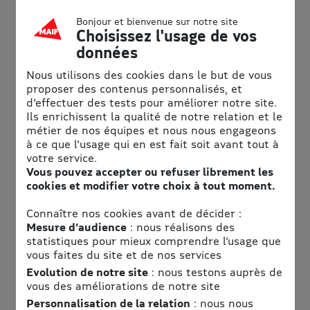
Bonjour et bienvenue sur notre site
Choisissez l'usage de vos
données
Nous utilisons des cookies dans le but de vous
proposer des contenus personnalisés, et
d'effectuer des tests pour améliorer notre site.
Ils enrichissent la qualité de notre relation et le
métier de nos équipes et nous nous engageons
à ce que l'usage qui en est fait soit avant tout à
Informations pratiques
votre service.
Vous pouvez accepter ou refuser librement les
Téléphone
cookies et modifier votre choix à tout moment.
0559456040
Connaître nos cookies avant de décider :
Adresse
Mesure d’audience
: nous réalisons des
statistiques pour mieux comprendre l’usage que
Aquatic Landes Labenne Océan
vous faites du site et de nos services
Aquatic Landes
Evolution de notre site
: nous testons auprès de
Route de la Plage
vous des améliorations de notre site
40530 Labenne-Océan
Personnalisation de la relation
: nous nous