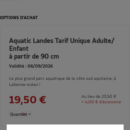
OPTIONS D’ACHAT
Aquatic Landes Tarif Unique Adulte/
Enfant
à partir de 90 cm
Validité : 06/09/2026
Le plus grand parc aquatique de la côte sud aquitaine, à
Labenne-océan !
19,50 €
Au lieu de 23,50 €
= 4,00 € d’économie
Sélectionner la quantité pour Aquatic Landes Tarif Unique Adu