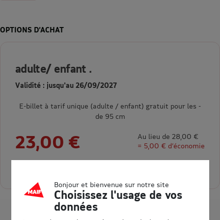
OPTIONS D’ACHAT
adulte/ enfant .
Validité : jusqu'au 26/09/2027
E-billet à tarif unique (adulte / enfant) gratuit pour les -
de 95 cm
23,00 €
Au lieu de 28,00 €
= 5,00 € d’économie
Sélectionner la quantité pour adulte/ enfant .
Bonjour et bienvenue sur notre site
Choisissez l'usage de vos
données