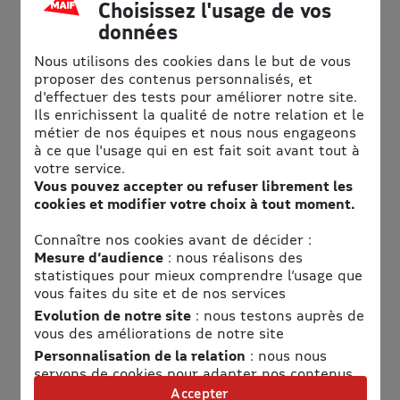
Choisissez l'usage de vos
données
Nous utilisons des cookies dans le but de vous
proposer des contenus personnalisés, et
d'effectuer des tests pour améliorer notre site.
Ils enrichissent la qualité de notre relation et le
métier de nos équipes et nous nous engageons
à ce que l'usage qui en est fait soit avant tout à
votre service.
Informations pratiques
Vous pouvez accepter ou refuser librement les
cookies et modifier votre choix à tout moment.
Téléphone
Connaître nos cookies avant de décider :
02 97 54 70 60
Mesure d’audience
: nous réalisons des
Adresse
statistiques pour mieux comprendre l’usage que
vous faites du site et de nos services
Kingoland
Evolution de notre site
: nous testons auprès de
Locminé.Pondigo
vous des améliorations de notre site
56500 Plumelin
Personnalisation de la relation
: nous nous
servons de cookies pour adapter nos contenus
Horaires
et personnaliser nos offres
Accepter