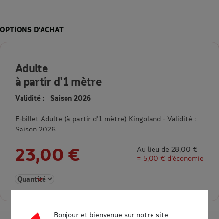
OPTIONS D’ACHAT
Adulte
à partir d'1 mètre
Validité : Saison 2026
E-billet Adulte (à partir d'1 mètre) Kingoland - Validité :
Saison 2026
23,00 €
Au lieu de 28,00 €
= 5,00 € d’économie
Sélectionner la quantité pour Adulte à partir d'1 mètre
Bonjour et bienvenue sur notre site