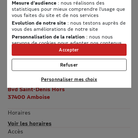
Mesure d’audience
: nous réalisons des
statistiques pour mieux comprendre l’usage que
vous faites du site et de nos services
Evolution de notre site
: nous testons auprès de
vous des améliorations de notre site
Personnalisation de la relation
: nous nous
Informations pratiques
servons de cookies pour adapter nos contenus
et personnaliser nos offres
Accepter
Téléphone
Univers publicitaire
: nous utilisons avec nos
0247234457
partenaires des cookies pour afficher des
Refuser
publicités personnalisées
Adresse
Connaître notre politique cookies et la liste de nos
Personnaliser mes choix
Mini-Chateaux du Val de Loire
partenaires
Bvd Saint-Denis Hors
37400 Amboise
Horaires
Voir les horaires
Accès