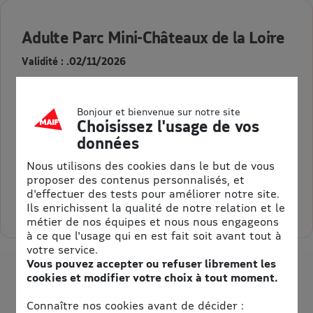
Adulte Parc Mini-Châteaux de la Loire
Validité : .02/11/2026
E-Billet CE pour le parc des mini-chateaux (37)
Bonjour et bienvenue sur notre site
Choisissez l'usage de vos
Adulte à partir de 13 ans.
données
15,00 €
Au lieu de 17,50 €
Nous utilisons des cookies dans le but de vous
= 2,50 € d’économie
proposer des contenus personnalisés, et
d'effectuer des tests pour améliorer notre site.
Sélectionner la quantité pour Adulte Parc Mini-Châteaux de la 
Ils enrichissent la qualité de notre relation et le
métier de nos équipes et nous nous engageons
à ce que l'usage qui en est fait soit avant tout à
votre service.
Vous pouvez accepter ou refuser librement les
cookies et modifier votre choix à tout moment.
Connaître nos cookies avant de décider :