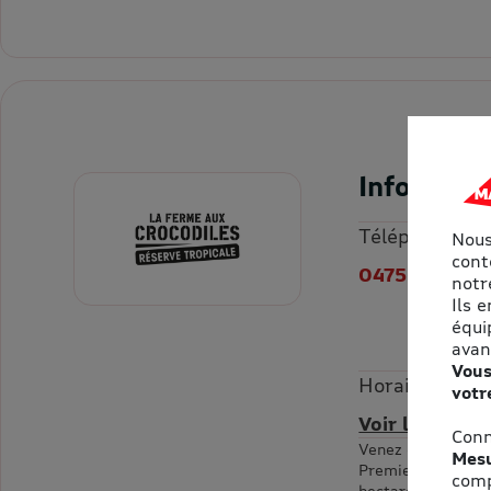
Informati
Téléphone
Nous
cont
0475043373
notre
Ils 
équi
avan
Vous
Horaires
votr
Voir les horai
Conn
Venez découvrir L
Mesu
Premier parc euro
comp
hectare avec 1200