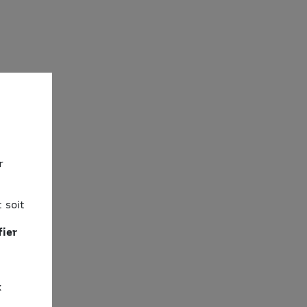
r
 soit
fier
x