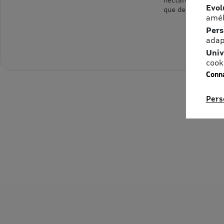
Evol
que des reptiles !
amél
Pers
adap
Univ
cook
Conna
Pers