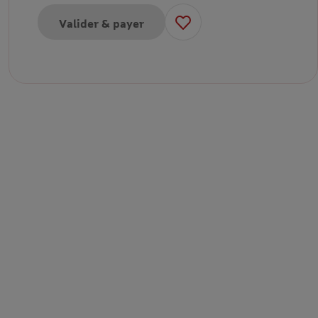
Valider & payer
our E-ticket Enfant Ferme aux crocodiles
our E-ticket Adulte Ferme aux crocodiles