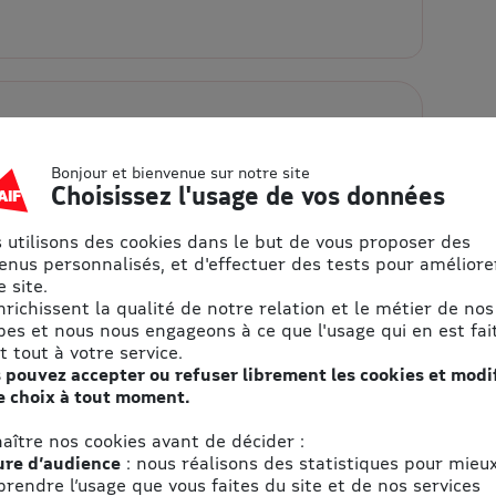
Bonjour et bienvenue sur notre site
ons pratiques
Choisissez l'usage de vos données
Adresse
 utilisons des cookies dans le but de vous proposer des
enus personnalisés, et d'effectuer des tests pour améliore
La ferme aux Crocodiles
 site.
395 Allée de Beauplan
enrichissent la qualité de notre relation et le métier de nos
pes et nous nous engageons à ce que l'usage qui en est fait
26700 Pierrelatte
t tout à votre service.
 pouvez accepter ou refuser librement les cookies et modi
Accès
e choix à tout moment.
res
Voir le plan d'accès
aître nos cookies avant de décider :
a Ferme aux Crocodiles
re d’audience
: nous réalisons des statistiques pour mieu
péen dédié aux reptiles. Réserve Tropicale d’un
rendre l’usage que vous faites du site et de nos services
 animaux, dont 150 oiseaux en vol libre. Pas