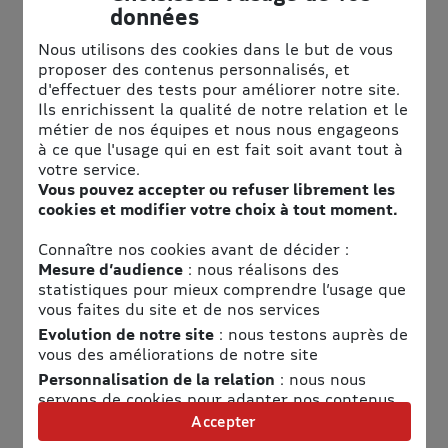
données
Nous utilisons des cookies dans le but de vous
proposer des contenus personnalisés, et
d'effectuer des tests pour améliorer notre site.
Ils enrichissent la qualité de notre relation et le
métier de nos équipes et nous nous engageons
à ce que l'usage qui en est fait soit avant tout à
votre service.
Vous pouvez accepter ou refuser librement les
Informations pratiques
cookies et modifier votre choix à tout moment.
Téléphone
Connaître nos cookies avant de décider :
Mesure d’audience
: nous réalisons des
2010421500
statistiques pour mieux comprendre l’usage que
Adresse
vous faites du site et de nos services
Evolution de notre site
: nous testons auprès de
Aqualibi
vous des améliorations de notre site
Boulevard de l'Europe, 100,
Personnalisation de la relation
: nous nous
1300 Wavre
servons de cookies pour adapter nos contenus
et personnaliser nos offres
Accepter
Horaires
Univers publicitaire
: nous utilisons avec nos