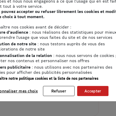
pes et nous nous engageons à ce que l'usage qui en est fait
11130 Sigean
t tout à votre service.
 pouvez accepter ou refuser librement les cookies et modi
Accès
e choix à tout moment.
res
Voir le plan d'accès
aître nos cookies avant de décider :
aux sauvages situé entre Narbonne et
re d’audience
: nous réalisons des statistiques pour mieu
dure de la Méditerranée, la Réserve Africaine
rendre l’usage que vous faites du site et de nos services
itie à la découverte du monde de la faune
ution de notre site
: nous testons auprès de vous des
 votre voiture, puis à pied, vous observerez
iorations de notre site
ux se nourrissent, se courtisent, s’accouplent,
ts, communiquent entre eux, s’adaptent à leur
onnalisation de la relation
: nous nous servons de cookies
ons, zèbres, gnous, girafes, impalas, buffles,
ter nos contenus et personnaliser nos offres
éros blancs, autruches, guépards, lycaons,
ers publicitaire
: nous utilisons avec nos partenaires des
tes, porcs-épics, wallabies, sitatungas,
ies pour afficher des publicités personnalisées
ts roses, pélicans, cigognes... Vous découvrirez
ître notre politique cookies et la liste de nos partenaires
tre visite plus de 140 espèces animales qui
te domaine de 300 hectares.
onnaliser mes choix
Refuser
Accepter