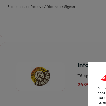
E-billet adulte Réserve Africaine de Sigean
Informati
Téléphone
04 68 48 20 
Nous
cont
notre
Ils 