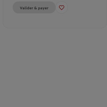
Valider & payer
our Enfant 11
our Adulte 11