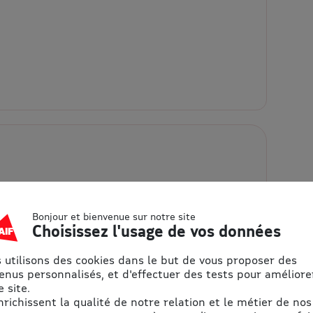
ons pratiques
Bonjour et bienvenue sur notre site
Adresse
Choisissez l'usage de vos données
20
Réserve Africaine de
 utilisons des cookies dans le but de vous proposer des
Sigean
enus personnalisés, et d'effectuer des tests pour améliore
19 Hameau du Lac
 site.
D6009
enrichissent la qualité de notre relation et le métier de nos