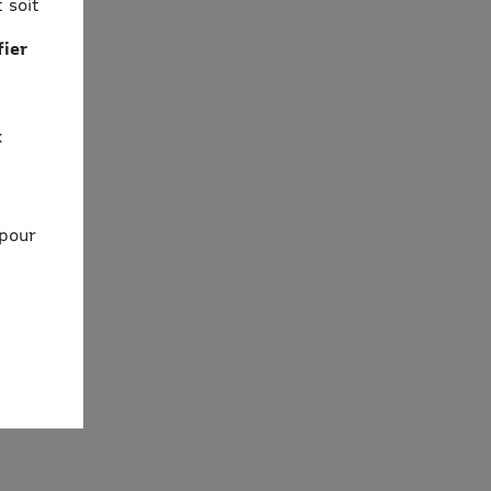
 soit
fier
x
 pour