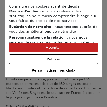
Connaître nos cookies avant de décider :
Informations pratiques
Mesure d’audience
: nous réalisons des
statistiques pour mieux comprendre l’usage que
Adresse
vous faites du site et de nos services
La Vallée des Singes
Evolution de notre site
: nous testons auprès de
vous des améliorations de notre site
Le Gureau,
Personnalisation de la relation
: nous nous
86700 Romagne
servons de cookies pour adapter nos contenus
et personnaliser nos offres
Accepter
Horaires
Univers publicitaire
: nous utilisons avec nos
partenaires des cookies pour afficher des
Voir les horaires
Refuser
publicités personnalisées
Accès
Connaître notre politique cookies et la liste de nos
Personnaliser mes choix
partenaires
Voir le plan d'accès
Un site unique en France, proche du Futuroscope ! 34
espèces de primates soit plus de 450 singes en totale
liberté sur un site naturel arboré de 22 hectares. Exclusivité
: La Vallée des Singes est le seul parc en France à acceuillir
le plus grand groupe de Bonobos.
Offre PASS 4 PARCS comprenant :