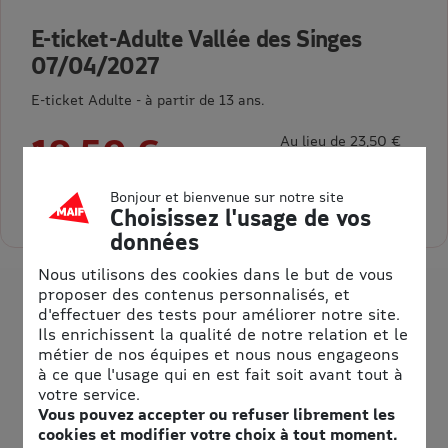
E-ticket-Adulte Vallée des Singes
07/04/2027
E-ticket Adulte - à partir de 13 ans.
19,50 €
Au lieu de 23,50 €
= 4,00 € d’économie
Bonjour et bienvenue sur notre site
Sélectionner la quantité pour E-ticket-Adulte Vallée des Sing
Choisissez l'usage de vos
données
Nous utilisons des cookies dans le but de vous
proposer des contenus personnalisés, et
d'effectuer des tests pour améliorer notre site.
Ils enrichissent la qualité de notre relation et le
métier de nos équipes et nous nous engageons
à ce que l'usage qui en est fait soit avant tout à
votre service.
Vous pouvez accepter ou refuser librement les
cookies et modifier votre choix à tout moment.