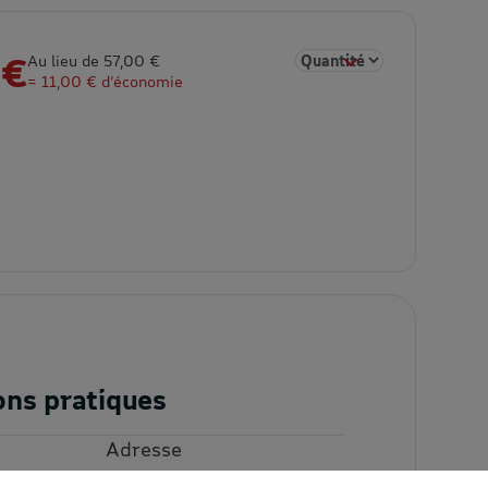
 €
Sélectionner la quantité p
Au lieu de 57,00 €
= 11,00 € d’économie
ons pratiques
Adresse
Walibi Belgique