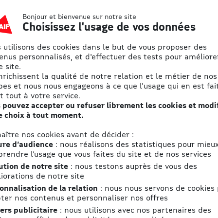
Boulevard de l'Europe
Bonjour et bienvenue sur notre site
100,
Choisissez l'usage de vos données
1300 Wavre
 utilisons des cookies dans le but de vous proposer des
enus personnalisés, et d'effectuer des tests pour améliore
Accès
 site.
enrichissent la qualité de notre relation et le métier de nos
res
Voir le plan d'accès
pes et nous nous engageons à ce que l'usage qui en est fait
action interactive dans un nouveau monde
t tout à votre service.
 affronter des popcorns rebelles dans les
 pouvez accepter ou refuser librement les cookies et modi
s d’un cinéma d’ambiance Bollywood.
e choix à tout moment.
aître nos cookies avant de décider :
re d’audience
: nous réalisons des statistiques pour mieu
rendre l’usage que vous faites du site et de nos services
ution de notre site
: nous testons auprès de vous des
iorations de notre site
onnalisation de la relation
: nous nous servons de cookies
ter nos contenus et personnaliser nos offres
ers publicitaire
: nous utilisons avec nos partenaires des