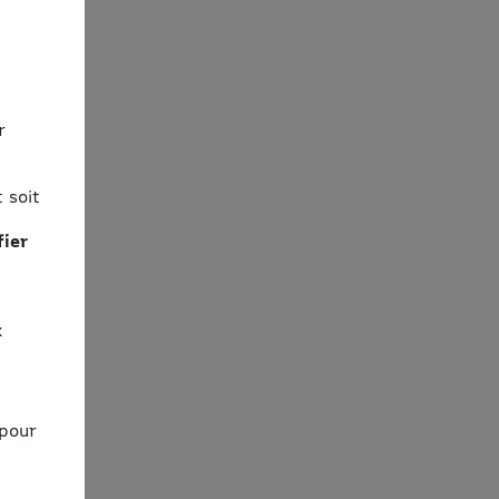
r
 soit
fier
x
 pour