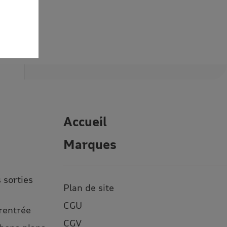
Accueil
Marques
 sorties
Plan de site
CGU
 rentrée
CGV