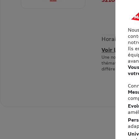
Nous
cont
Horaires
notre
Ils 
Voir les horai
équi
Une nouvelle attr
avan
thématisé ! Venez
Vous
différentes salle
votr
Conn
Mesu
comp
Evol
amél
Pers
adap
Univ