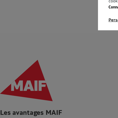
cook
Conna
Pers
Les avantages MAIF