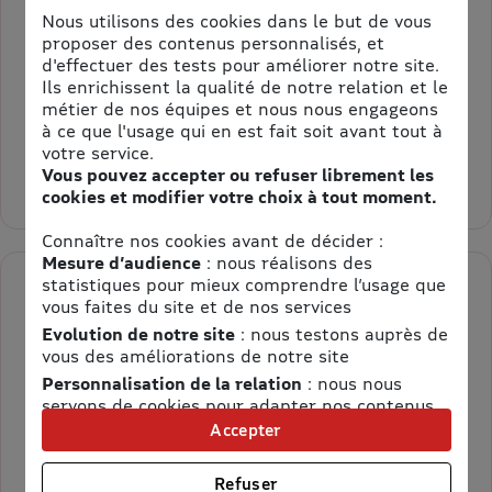
Nous utilisons des cookies dans le but de vous
proposer des contenus personnalisés, et
d'effectuer des tests pour améliorer notre site.
Accès illimité du 04 Avril 2026 au 03 Janvier 2027*
Ils enrichissent la qualité de notre relation et le
métier de nos équipes et nous nous engageons
174,00 €
Au lieu de 184,00 €
à ce que l'usage qui en est fait soit avant tout à
= 10,00 € d’économie
votre service.
Vous pouvez accepter ou refuser librement les
Sélectionner la quantité pour Pass Saison Enfant de 3 à 11 ans
cookies et modifier votre choix à tout moment.
Connaître nos cookies avant de décider :
Mesure d’audience
: nous réalisons des
statistiques pour mieux comprendre l’usage que
vous faites du site et de nos services
Pass Saison Adulte
Evolution de notre site
: nous testons auprès de
à partir de 12 ans Saison 2026
vous des améliorations de notre site
Pass Saison Adulte - Parc Astérix - Saison 2026
Personnalisation de la relation
: nous nous
servons de cookies pour adapter nos contenus
et personnaliser nos offres
Accepter
Accès illimité du 04 avril 2026 au 03 Janvier 2027*
Univers publicitaire
: nous utilisons avec nos
partenaires des cookies pour afficher des
Refuser