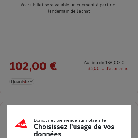
Votre billet sera valable uniquement à partir du
lendemain de l'achat
102,00 €
Au lieu de 136,00 €
= 34,00 € d’économie
Sélectionner la quantité pour 2 jours consécutifs Saison 2026
Pass Saison Enfant
Bonjour et bienvenue sur notre site
Choisissez l'usage de vos
de 3 à 11 ans inclus Saison 2026
données
Pass Saison Enfant - Parc Astérix - Saison 2026