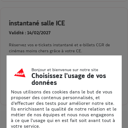
instantané salle ICE
Validité : 14/02/2027
Réservez vos e-tickets instantané et e-billets CGR de
cinémas moins chers grâce à votre CE.
Bonjour et bienvenue sur notre site
Choisissez l'usage de vos
10,90 €
Au lieu de 16,00 €
= 5,10 € d’économie
données
Nous utilisons des cookies dans le but de vous
Sélectionner la quantité pour instantané salle ICE
proposer des contenus personnalisés, et
d'effectuer des tests pour améliorer notre site.
Ils enrichissent la qualité de notre relation et le
métier de nos équipes et nous nous engageons
à ce que l'usage qui en est fait soit avant tout à
votre service.