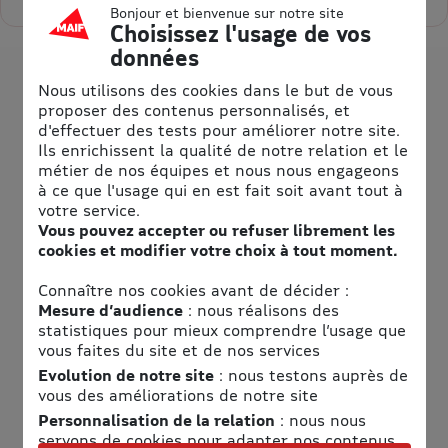
Bonjour et bienvenue sur notre site
Choisissez l'usage de vos
données
Nous utilisons des cookies dans le but de vous
proposer des contenus personnalisés, et
d'effectuer des tests pour améliorer notre site.
Ils enrichissent la qualité de notre relation et le
métier de nos équipes et nous nous engageons
à ce que l'usage qui en est fait soit avant tout à
votre service.
Vous pouvez accepter ou refuser librement les
cookies et modifier votre choix à tout moment.
Informations pratiques
Connaître nos cookies avant de décider :
Téléphone
Mesure d’audience
: nous réalisons des
statistiques pour mieux comprendre l’usage que
03 88 09 46 46
vous faites du site et de nos services
Adresse
Evolution de notre site
: nous testons auprès de
vous des améliorations de notre site
Didiland
Personnalisation de la relation
: nous nous
1 route de Gunstett
servons de cookies pour adapter nos contenus
67360 Morsbronn-Les