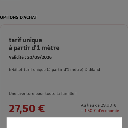
OPTIONS D’ACHAT
tarif unique
à partir d'1 mètre
Validité : 20/09/2026
E-billet tarif unique (à partir d'1 mètre) Didiland
Une aventure pour toute la famille !
27,50 €
Au lieu de 29,00 €
= 1,50 € d’économie
Sélectionner la quantité pour tarif unique à partir d'1 mètre