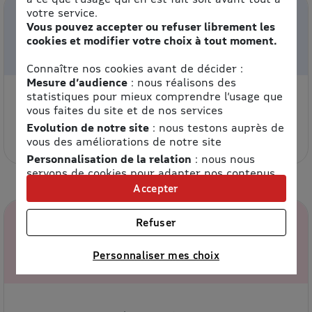
votre service.
Vous pouvez accepter ou refuser librement les
cookies et modifier votre choix à tout moment.
Connaître nos cookies avant de décider :
Mesure d’audience
: nous réalisons des
statistiques pour mieux comprendre l’usage que
8% de remise
vous faites du site et de nos services
Evolution de notre site
: nous testons auprès de
Services
vous des améliorations de notre site
Personnalisation de la relation
: nous nous
servons de cookies pour adapter nos contenus
et personnaliser nos offres
Accepter
Univers publicitaire
: nous utilisons avec nos
partenaires des cookies pour afficher des
Refuser
publicités personnalisées
Connaître notre politique cookies et la liste de nos
Personnaliser mes choix
partenaires