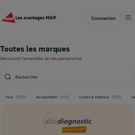
Les avantages MAIF
Connexion
Toutes les marques
Découvrez l’ensemble de nos partenaires
Les résultats se mettent à jour au fur et à mesure de
Tout
(1134)
Au quotidien
(242)
Loisirs & cadeaux
(794)
V