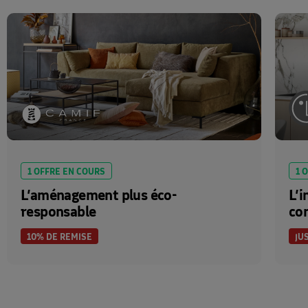
1 OFFRE EN COURS
1 
L’aménagement plus éco-
L’i
responsable
con
10% DE REMISE
JU