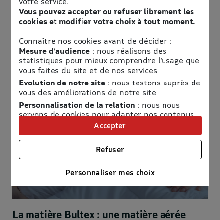
votre service.
Des technologies pour tous les conforts
Vous pouvez accepter ou refuser librement les
cookies et modifier votre choix à tout moment.
Depuis 1984, Bultex met toute son expertise, sa science et
Connaître nos cookies avant de décider :
ses innovations au service du mieux vivre. Au travers de nos
Mesure d’audience
: nous réalisons des
technologies, les dormeurs Bultex bénéficient de 21
statistiques pour mieux comprendre l’usage que
minutes** de sommeil supplémentaires, pour des nuits plus
réparatrices.
vous faites du site et de nos services
**Bulletin épidémiologique hebdomadaire Mars 2019 /
Evolution de notre site
: nous testons auprès de
Enquête sur le sommeil des Français – 3001 personnes
vous des améliorations de notre site
interrogées – Illigo – Fév. 2018
Personnalisation de la relation
: nous nous
servons de cookies pour adapter nos contenus
et personnaliser nos offres
Accepter
Univers publicitaire
: nous utilisons avec nos
partenaires des cookies pour afficher des
Refuser
publicités personnalisées
Connaître notre politique cookies et la liste de nos
Personnaliser mes choix
partenaires
La matière Bultex : une matière aérée