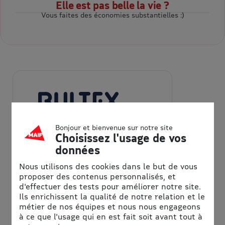
Elle est pas belle la vie ?
Vous faites des économies substantielles :)
Bonjour et bienvenue sur notre site
Choisissez l'usage de vos
données
BULTEX
Nous utilisons des cookies dans le but de vous
Bultex, expert du sommeil depuis
proposer des contenus personnalisés, et
1984, allie technologie et confort
d'effectuer des tests pour améliorer notre site.
Ils enrichissent la qualité de notre relation et le
de couchage
métier de nos équipes et nous nous engageons
à ce que l'usage qui en est fait soit avant tout à