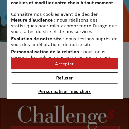
cookies et modifier votre choix à tout moment.
Connaître nos cookies avant de décider :
Mesure d’audience
: nous réalisons des
statistiques pour mieux comprendre l’usage que
vous faites du site et de nos services
Evolution de notre site
: nous testons auprès de
vous des améliorations de notre site
Personnalisation de la relation
: nous nous
MON PETIT SCIENCE ET VIE AVEC NANO
servons de cookies pour adapter nos contenus
Prix kiosque :
71,40 €
et personnaliser nos offres
Accepter
Meilleur prix :
Univers publicitaire
: nous utilisons avec nos
58,65 €
18% de remise
partenaires des cookies pour afficher des
Refuser
publicités personnalisées
Connaître notre politique cookies et la liste de nos
Personnaliser mes choix
partenaires