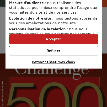
Mesure d’audience
: nous réalisons des
statistiques pour mieux comprendre l’usage que
vous faites du site et de nos services
MON PETIT SCIENCE ET VIE AVEC NANO
Evolution de notre site
: nous testons auprès de
Prix kiosque :
71,40 €
vous des améliorations de notre site
Meilleur prix :
Personnalisation de la relation
: nous nous
58,65 €
servons de cookies pour adapter nos contenus
18% de remise
et personnaliser nos offres
Accepter
Univers publicitaire
: nous utilisons avec nos
partenaires des cookies pour afficher des
Refuser
publicités personnalisées
Connaître notre politique cookies et la liste de nos
Personnaliser mes choix
partenaires