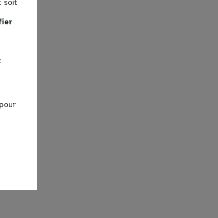
 soit
fier
x
 pour