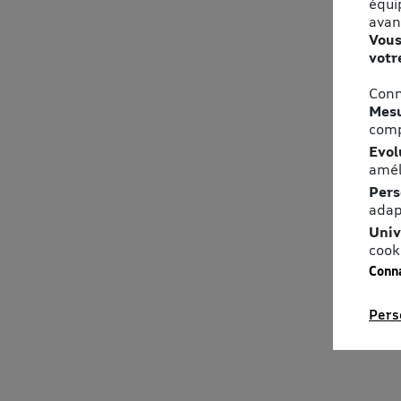
équi
avan
Vous
votr
Conn
Mesu
comp
Evol
amél
Pers
adap
Univ
cook
Conna
Pers