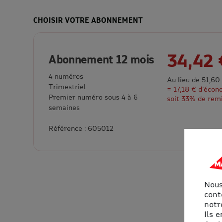
CHOISIR VOTRE ABONNEMENT
34,42 
Abonnement 12 mois
4 numéros
Au lieu de 51,60
Trimestriel
= 17,18 € d’écon
Premier numéro sous 4 à 6
soit 33% de rem
semaines
Référence : 605012
Nous
cont
notre
Ils 