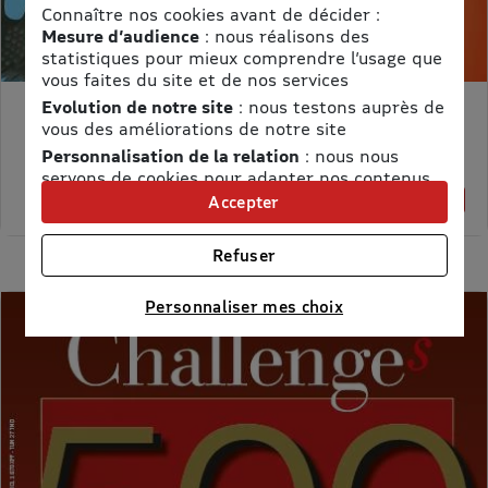
Connaître nos cookies avant de décider :
Mesure d’audience
: nous réalisons des
statistiques pour mieux comprendre l’usage que
vous faites du site et de nos services
Evolution de notre site
: nous testons auprès de
MON PETIT SCIENCE ET VIE AVEC NANO
vous des améliorations de notre site
Prix kiosque :
71,40 €
Personnalisation de la relation
: nous nous
Meilleur prix :
servons de cookies pour adapter nos contenus
58,65 €
et personnaliser nos offres
18% de remise
Accepter
Univers publicitaire
: nous utilisons avec nos
partenaires des cookies pour afficher des
Refuser
publicités personnalisées
Connaître notre politique cookies et la liste de nos
Personnaliser mes choix
partenaires