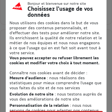
14,00 €
= 1,00 € d’économie
Bonjour et bienvenue sur notre site
Choisissez l'usage de vos
Sélectionner la quantité pour Loisirs Loire Valley Envoi sous 48
données
Nous utilisons des cookies dans le but de vous
proposer des contenus personnalisés, et
d'effectuer des tests pour améliorer notre site.
Ils enrichissent la qualité de notre relation et le
Loisirs Loire Valley
métier de nos équipes et nous nous engageons
à ce que l'usage qui en est fait soit avant tout à
Envoi sous 48H ouvrées Parcours Filet
votre service.
Vous pouvez accepter ou refuser librement les
Validité : 03/07/2027
cookies et modifier votre choix à tout moment.
Loisirs Loire Valley (Envoi sous 48H ouvrées) - E-billet
Connaître nos cookies avant de décider :
Parcours Filet
Mesure d’audience
: nous réalisons des
statistiques pour mieux comprendre l’usage que
vous faites du site et de nos services
Evolution de notre site
: nous testons auprès de
Envoi sous 48H
vous des améliorations de notre site
Personnalisation de la relation
: nous nous
14,00 €
Au lieu de 15,00 €
servons de cookies pour adapter nos contenus
= 1,00 € d’économie