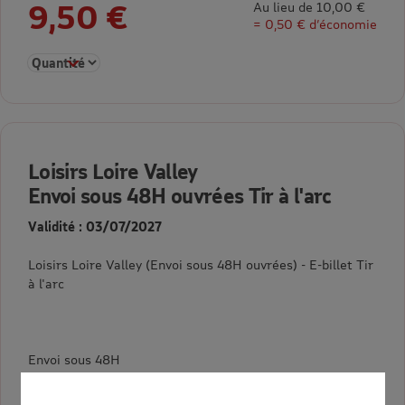
9,50 €
Au lieu de 10,00 €
= 0,50 € d’économie
Sélectionner la quantité pour Loisirs Loire Valley Envoi sous 
Loisirs Loire Valley
Envoi sous 48H ouvrées Tir à l'arc
Validité : 03/07/2027
Loisirs Loire Valley (Envoi sous 48H ouvrées) - E-billet Tir
à l'arc
Envoi sous 48H
Au lieu de 15,00 €