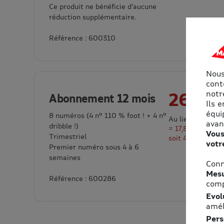
Ce produit ne bénéficie d’aucune
réduction supplémentaire.
Référence : 600310
Nous
cont
notre
26,17 
Abonnement 12 mois
Ils 
équi
8 numéros (4 n° 110 % foot ! + 4 n°
Au lieu de 44,00
avan
dribble !)
= 17,83 € d’écon
Vous
Trimestriel
soit 41% de rem
votr
Premier numéro sous 4 à 6
semaines
Conn
Mesu
Référence : 600286
comp
Evol
amél
Pers