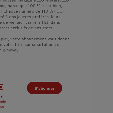
oui, parce que 100 %, c'est bien,
x ! Chaque numéro de 110 % FOOT !
é à nos joueurs préférés, leurs
 de vie, leur carrière ! Et, dans
ters exclusifs de nos stars
papier, votre abonnement vous donne
de votre titre sur smartphone et
on Zineway
€
S'abonner
 €
omie
ise