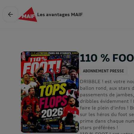
Les avantages MAIF
110 % FO
ABONNEMENT PRESSE
DRIBBLE ! est votre no
ballon rond, aux stars 
passements de jambes, 
dribbles évidemment ! 
faire le plein d'infos ! 
sur les héros du foot s
prime dans chaque numé
stars préférées !
110 % FOOT ! est votre