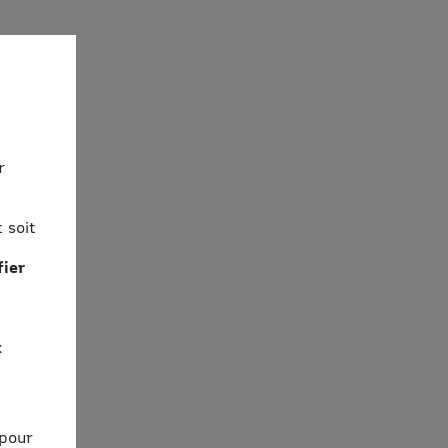
r
 soit
fier
x
 pour