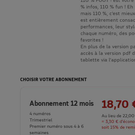
% infos, 110 % fun ! Eh 
mais 110 %, c'est mieu
est entièrement consacr
performances, leur style
chaque numéro, des pos
favorites !
En plus de la version 
accès à la version pdf 
tablette via l'applicati
CHOISIR VOTRE ABONNEMENT
18,70 
Abonnement 12 mois
4 numéros
Au lieu de 22,00
Trimestriel
= 3,30 € d’écon
Premier numéro sous 4 à 6
soit 15% de rem
semaines