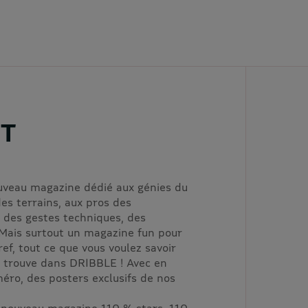
OT
uveau magazine dédié aux génies du
des terrains, aux pros des
des gestes techniques, des
Mais surtout un magazine fun pour
Bref, tout ce que vous voulez savoir
e trouve dans DRIBBLE ! Avec en
ro, des posters exclusifs de nos
 nouveau magazine 110 % stars, 110