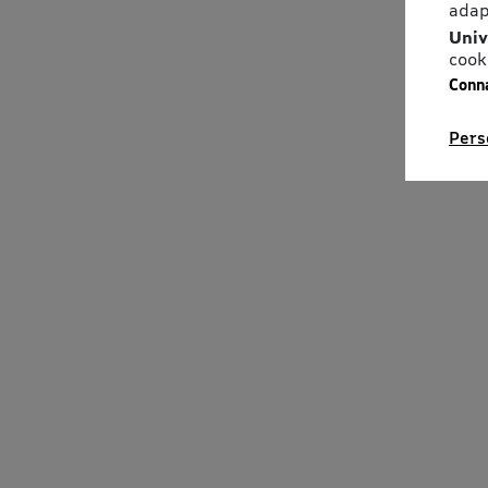
adap
Univ
cook
Conna
Pers