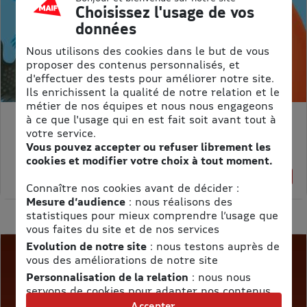
Choisissez l'usage de vos
données
Nous utilisons des cookies dans le but de vous
proposer des contenus personnalisés, et
d'effectuer des tests pour améliorer notre site.
Ils enrichissent la qualité de notre relation et le
métier de nos équipes et nous nous engageons
à ce que l'usage qui en est fait soit avant tout à
MON PETIT SCIENCE ET VIE AVEC NANO
votre service.
Prix kiosque :
71,40 €
Vous pouvez accepter ou refuser librement les
Meilleur prix :
cookies et modifier votre choix à tout moment.
58,65 €
18% de remise
Connaître nos cookies avant de décider :
Mesure d’audience
: nous réalisons des
statistiques pour mieux comprendre l’usage que
vous faites du site et de nos services
Evolution de notre site
: nous testons auprès de
vous des améliorations de notre site
Personnalisation de la relation
: nous nous
servons de cookies pour adapter nos contenus
et personnaliser nos offres
Accepter