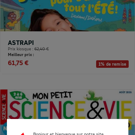
ASTRAPI
Prix kiosque :
62,40 €
Meilleur prix :
61,75 €
1% de remise
Bonjour et bienvenue sur notre site