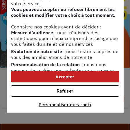
votre service.
Vous pouvez accepter ou refuser librement les
cookies et modifier votre choix à tout moment.
Connaître nos cookies avant de décider :
Mesure d’audience
: nous réalisons des
statistiques pour mieux comprendre l’usage que
vous faites du site et de nos services
Evolution de notre site
: nous testons auprès de
vous des améliorations de notre site
Personnalisation de la relation
: nous nous
servons de cookies pour adapter nos contenus
et personnaliser nos offres
Accepter
MON PETIT SCIENCE ET VIE AVEC NANO
Univers publicitaire
: nous utilisons avec nos
Prix kiosque :
71,40 €
partenaires des cookies pour afficher des
Meilleur prix :
Refuser
publicités personnalisées
58,65 €
18% de remise
Connaître notre politique cookies et la liste de nos
Personnaliser mes choix
partenaires