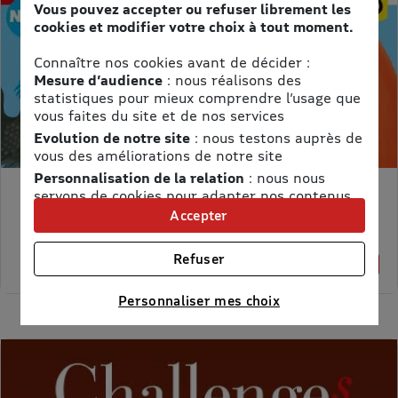
Vous pouvez accepter ou refuser librement les
cookies et modifier votre choix à tout moment.
Connaître nos cookies avant de décider :
Mesure d’audience
: nous réalisons des
statistiques pour mieux comprendre l’usage que
vous faites du site et de nos services
Evolution de notre site
: nous testons auprès de
vous des améliorations de notre site
Personnalisation de la relation
: nous nous
servons de cookies pour adapter nos contenus
MON PETIT SCIENCE ET VIE AVEC NANO
et personnaliser nos offres
Accepter
Prix kiosque :
71,40 €
Univers publicitaire
: nous utilisons avec nos
Meilleur prix :
partenaires des cookies pour afficher des
58,65 €
Refuser
18% de remise
publicités personnalisées
Connaître notre politique cookies et la liste de nos
Personnaliser mes choix
partenaires