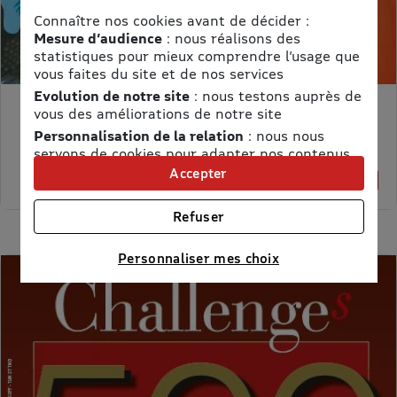
Connaître nos cookies avant de décider :
Mesure d’audience
: nous réalisons des
statistiques pour mieux comprendre l’usage que
vous faites du site et de nos services
Evolution de notre site
: nous testons auprès de
vous des améliorations de notre site
MON PETIT SCIENCE ET VIE AVEC NANO
Personnalisation de la relation
: nous nous
Prix kiosque :
71,40 €
servons de cookies pour adapter nos contenus
Meilleur prix :
et personnaliser nos offres
Accepter
58,65 €
18% de remise
Univers publicitaire
: nous utilisons avec nos
partenaires des cookies pour afficher des
Refuser
publicités personnalisées
Connaître notre politique cookies et la liste de nos
Personnaliser mes choix
partenaires