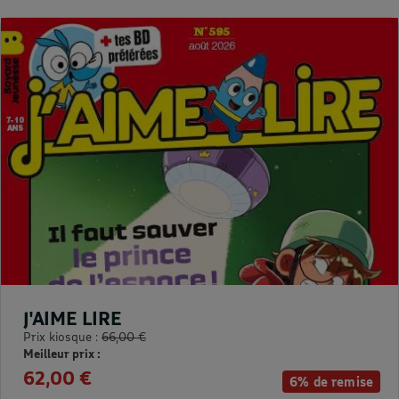
J'AIME LIRE
Prix kiosque :
66,00 €
Meilleur prix :
62,00 €
6% de remise