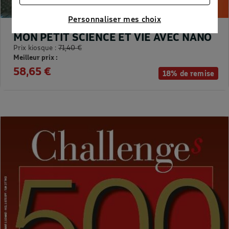
publicités personnalisées
Connaître notre politique cookies et la liste de nos
Personnaliser mes choix
partenaires
MON PETIT SCIENCE ET VIE AVEC NANO
Prix kiosque :
71,40 €
Meilleur prix :
58,65 €
18% de remise