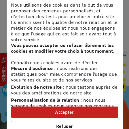
Nous utilisons des cookies dans le but de vous
ASTRAPI
proposer des contenus personnalisés, et
Prix kiosque :
62,40 €
d'effectuer des tests pour améliorer notre site.
Meilleur prix :
Ils enrichissent la qualité de notre relation et le
61,75 €
métier de nos équipes et nous nous engageons
1% de remise
à ce que l'usage qui en est fait soit avant tout à
votre service.
Vous pouvez accepter ou refuser librement les
cookies et modifier votre choix à tout moment.
Connaître nos cookies avant de décider :
Mesure d’audience
: nous réalisons des
statistiques pour mieux comprendre l’usage que
vous faites du site et de nos services
Evolution de notre site
: nous testons auprès de
vous des améliorations de notre site
Personnalisation de la relation
: nous nous
servons de cookies pour adapter nos contenus
et personnaliser nos offres
Accepter
Univers publicitaire
: nous utilisons avec nos
partenaires des cookies pour afficher des
Refuser