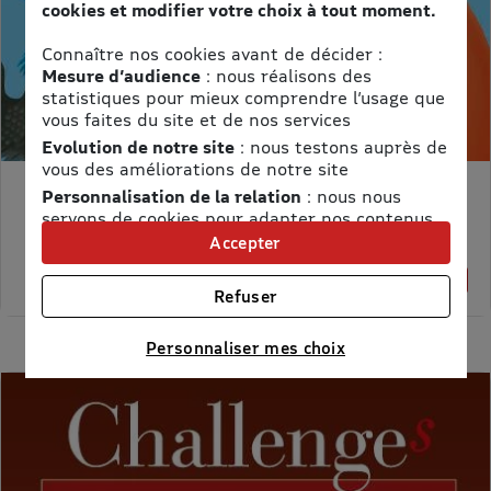
cookies et modifier votre choix à tout moment.
Connaître nos cookies avant de décider :
Mesure d’audience
: nous réalisons des
statistiques pour mieux comprendre l’usage que
vous faites du site et de nos services
Evolution de notre site
: nous testons auprès de
vous des améliorations de notre site
Personnalisation de la relation
: nous nous
MON PETIT SCIENCE ET VIE AVEC NANO
servons de cookies pour adapter nos contenus
Prix kiosque :
71,40 €
et personnaliser nos offres
Accepter
Meilleur prix :
Univers publicitaire
: nous utilisons avec nos
58,65 €
18% de remise
partenaires des cookies pour afficher des
Refuser
publicités personnalisées
Connaître notre politique cookies et la liste de nos
Personnaliser mes choix
partenaires