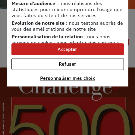
Mesure d’audience
: nous réalisons des
statistiques pour mieux comprendre l’usage que
vous faites du site et de nos services
MON PETIT SCIENCE ET VIE AVEC NANO
Evolution de notre site
: nous testons auprès de
Prix kiosque :
71,40 €
vous des améliorations de notre site
Meilleur prix :
Personnalisation de la relation
: nous nous
58,65 €
servons de cookies pour adapter nos contenus
18% de remise
et personnaliser nos offres
Accepter
Univers publicitaire
: nous utilisons avec nos
partenaires des cookies pour afficher des
Refuser
publicités personnalisées
Connaître notre politique cookies et la liste de nos
Personnaliser mes choix
partenaires