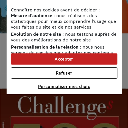
Connaître nos cookies avant de décider :
Mesure d’audience
: nous réalisons des
statistiques pour mieux comprendre l’usage que
vous faites du site et de nos services
Evolution de notre site
: nous testons auprès de
vous des améliorations de notre site
MON PETIT SCIENCE ET VIE AVEC NANO
Personnalisation de la relation
: nous nous
Prix kiosque :
71,40 €
servons de cookies pour adapter nos contenus
Meilleur prix :
et personnaliser nos offres
Accepter
58,65 €
18% de remise
Univers publicitaire
: nous utilisons avec nos
partenaires des cookies pour afficher des
Refuser
publicités personnalisées
Connaître notre politique cookies et la liste de nos
Personnaliser mes choix
partenaires