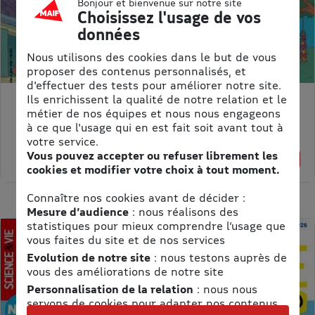
Bonjour et bienvenue sur notre site
Choisissez l'usage de vos
données
Nous utilisons des cookies dans le but de vous
proposer des contenus personnalisés, et
d'effectuer des tests pour améliorer notre site.
Ils enrichissent la qualité de notre relation et le
ASTRAPI
métier de nos équipes et nous nous engageons
Prix kiosque :
62,40 €
à ce que l'usage qui en est fait soit avant tout à
Meilleur prix :
votre service.
61,75 €
Vous pouvez accepter ou refuser librement les
1% de remise
cookies et modifier votre choix à tout moment.
Connaître nos cookies avant de décider :
Mesure d’audience
: nous réalisons des
statistiques pour mieux comprendre l’usage que
vous faites du site et de nos services
Evolution de notre site
: nous testons auprès de
vous des améliorations de notre site
Personnalisation de la relation
: nous nous
servons de cookies pour adapter nos contenus