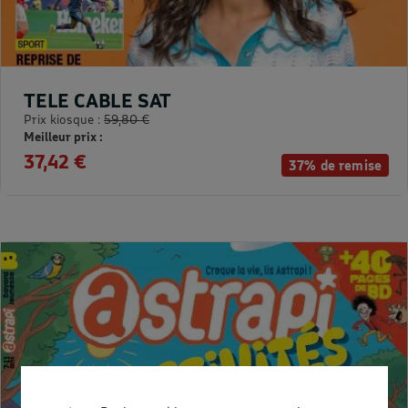
TELE CABLE SAT
Prix kiosque :
59,80 €
Meilleur prix :
37,42 €
37% de remise