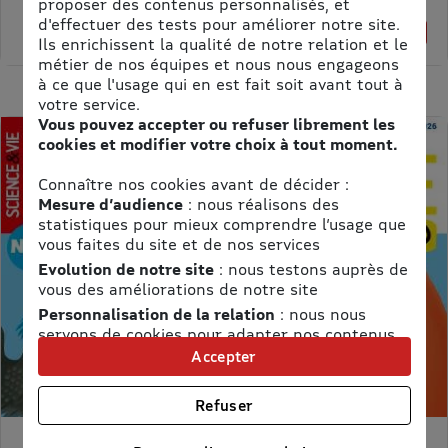
Meilleur prix :
proposer des contenus personnalisés, et
d'effectuer des tests pour améliorer notre site.
61,75 €
1% de remise
Ils enrichissent la qualité de notre relation et le
métier de nos équipes et nous nous engageons
à ce que l'usage qui en est fait soit avant tout à
votre service.
Vous pouvez accepter ou refuser librement les
cookies et modifier votre choix à tout moment.
Connaître nos cookies avant de décider :
Mesure d’audience
: nous réalisons des
statistiques pour mieux comprendre l’usage que
vous faites du site et de nos services
Evolution de notre site
: nous testons auprès de
vous des améliorations de notre site
Personnalisation de la relation
: nous nous
servons de cookies pour adapter nos contenus
et personnaliser nos offres
Accepter
Univers publicitaire
: nous utilisons avec nos
partenaires des cookies pour afficher des
Refuser
publicités personnalisées
Connaître notre politique cookies et la liste de nos