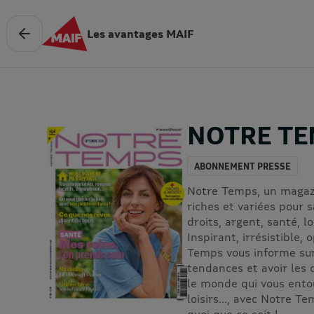
Les avantages MAIF
NOTRE TE
ABONNEMENT PRESSE
Notre Temps, un magazi
riches et variées pour s
droits, argent, santé, loi
Inspirant, irrésistible,
Temps vous informe sur l
tendances et avoir les
le monde qui vous entou
loisirs..., avec Notre Te
quoi que ce soit !