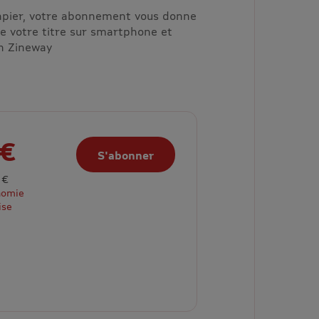
papier, votre abonnement vous donne
de votre titre sur smartphone et
on Zineway
 €
S'abonner
 €
nomie
ise