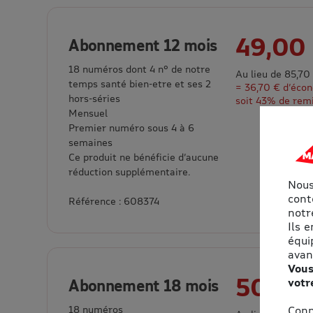
49,00
Abonnement 12 mois
18 numéros dont 4 n° de notre
Au lieu de 85,70
temps santé bien-etre et ses 2
= 36,70 € d’éco
hors-séries
soit 43% de rem
Mensuel
Premier numéro sous 4 à 6
semaines
Ce produit ne bénéficie d’aucune
réduction supplémentaire.
Nous
cont
Référence : 608374
notre
Ils 
équi
avan
Vous
50,00
votr
Abonnement 18 mois
18 numéros
Conn