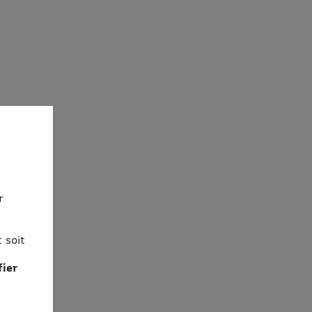
r
 soit
fier