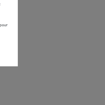
x
 pour