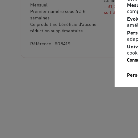
Au lieu de 81,00
Mesu
Mensuel
= 31,00 € d’éco
comp
Premier numéro sous 4 à 6
soit 38% de rem
semaines
Evol
Ce produit ne bénéficie d’aucune
amél
réduction supplémentaire.
Pers
adap
Référence : 608419
Univ
cook
Conna
Pers