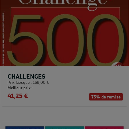
CHALLENGES
Prix kiosque :
168,00 €
Meilleur prix :
41,25 €
75% de remise