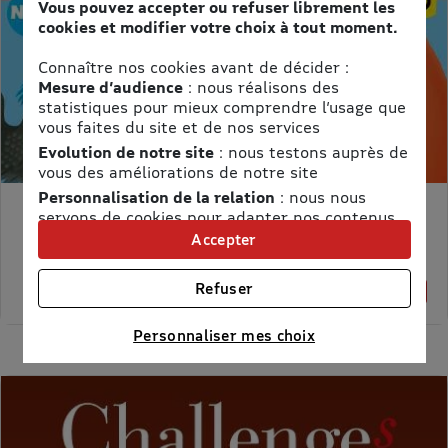
Vous pouvez accepter ou refuser librement les
cookies et modifier votre choix à tout moment.
Connaître nos cookies avant de décider :
Mesure d’audience
: nous réalisons des
statistiques pour mieux comprendre l’usage que
vous faites du site et de nos services
Evolution de notre site
: nous testons auprès de
vous des améliorations de notre site
Personnalisation de la relation
: nous nous
servons de cookies pour adapter nos contenus
MON PETIT SCIENCE ET VIE AVEC NANO
et personnaliser nos offres
Accepter
Prix kiosque :
71,40 €
Univers publicitaire
: nous utilisons avec nos
Meilleur prix :
partenaires des cookies pour afficher des
58,65 €
Refuser
18% de remise
publicités personnalisées
Connaître notre politique cookies et la liste de nos
Personnaliser mes choix
partenaires