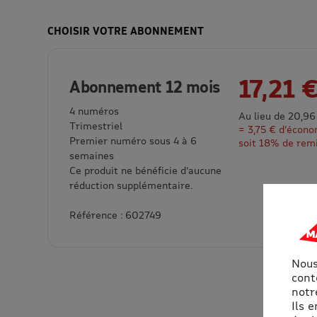
CHOISIR VOTRE ABONNEMENT
17,21 
Abonnement 12 mois
4 numéros
Au lieu de 20,96
Trimestriel
= 3,75 € d’écono
Premier numéro sous 4 à 6
soit 18% de rem
semaines
Ce produit ne bénéficie d’aucune
réduction supplémentaire.
Référence : 602749
Nous
cont
notre
Ils 