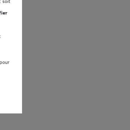
 soit
fier
x
 pour