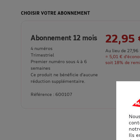
CHOISIR VOTRE ABONNEMENT
22,95 
Abonnement 12 mois
4 numéros
Au lieu de 27,96
Trimestriel
= 5,01 € d’écon
Premier numéro sous 4 à 6
soit 18% de rem
semaines
Ce produit ne bénéficie d’aucune
réduction supplémentaire.
Référence : 600107
Nous
cont
notre
Ils 