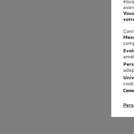
équi
avan
Vous
votr
Conn
Mesu
comp
Evol
amél
Pers
adap
Univ
cook
Conna
Pers