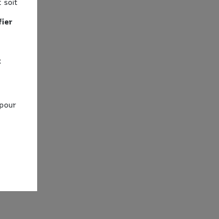
 soit
fier
x
 pour