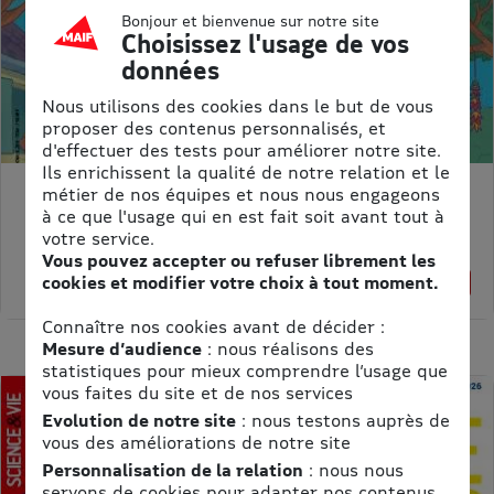
Bonjour et bienvenue sur notre site
Choisissez l'usage de vos
données
Nous utilisons des cookies dans le but de vous
proposer des contenus personnalisés, et
d'effectuer des tests pour améliorer notre site.
Ils enrichissent la qualité de notre relation et le
métier de nos équipes et nous nous engageons
ASTRAPI
à ce que l'usage qui en est fait soit avant tout à
Prix kiosque :
62,40 €
votre service.
Meilleur prix :
Vous pouvez accepter ou refuser librement les
61,75 €
cookies et modifier votre choix à tout moment.
1% de remise
Connaître nos cookies avant de décider :
Mesure d’audience
: nous réalisons des
statistiques pour mieux comprendre l’usage que
vous faites du site et de nos services
Evolution de notre site
: nous testons auprès de
vous des améliorations de notre site
Personnalisation de la relation
: nous nous
servons de cookies pour adapter nos contenus