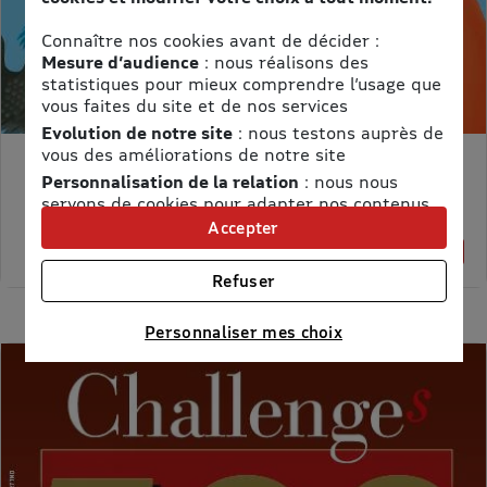
Connaître nos cookies avant de décider :
Mesure d’audience
: nous réalisons des
statistiques pour mieux comprendre l’usage que
vous faites du site et de nos services
Evolution de notre site
: nous testons auprès de
vous des améliorations de notre site
MON PETIT SCIENCE ET VIE AVEC NANO
Personnalisation de la relation
: nous nous
Prix kiosque :
71,40 €
servons de cookies pour adapter nos contenus
Meilleur prix :
et personnaliser nos offres
Accepter
58,65 €
Univers publicitaire
: nous utilisons avec nos
18% de remise
partenaires des cookies pour afficher des
Refuser
publicités personnalisées
Connaître notre politique cookies et la liste de nos
Personnaliser mes choix
partenaires