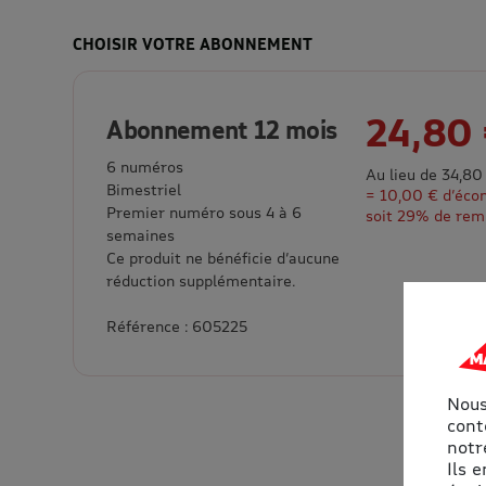
CHOISIR VOTRE ABONNEMENT
24,80
Abonnement 12 mois
6 numéros
Au lieu de 34,80
Bimestriel
= 10,00 € d’éco
Premier numéro sous 4 à 6
soit 29% de rem
semaines
Ce produit ne bénéficie d’aucune
réduction supplémentaire.
Référence : 605225
Nous
cont
notre
Ils 