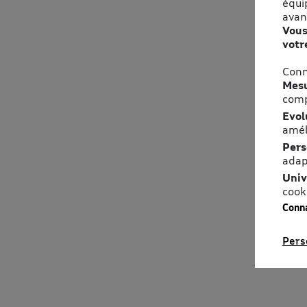
équi
avan
Vous
votr
Conn
Mesu
comp
Evol
amél
Pers
adap
Univ
cook
Conna
Pers