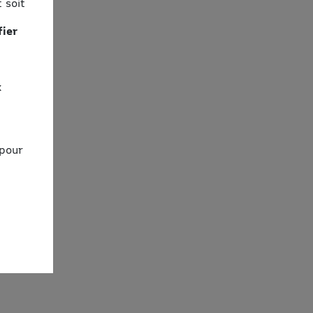
 soit
fier
x
 pour