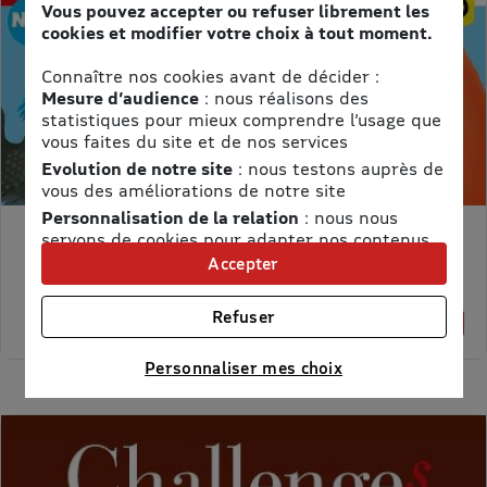
Vous pouvez accepter ou refuser librement les
cookies et modifier votre choix à tout moment.
Connaître nos cookies avant de décider :
Mesure d’audience
: nous réalisons des
statistiques pour mieux comprendre l’usage que
vous faites du site et de nos services
Evolution de notre site
: nous testons auprès de
vous des améliorations de notre site
Personnalisation de la relation
: nous nous
servons de cookies pour adapter nos contenus
MON PETIT SCIENCE ET VIE AVEC NANO
et personnaliser nos offres
Accepter
Prix kiosque :
71,40 €
Univers publicitaire
: nous utilisons avec nos
Meilleur prix :
partenaires des cookies pour afficher des
58,65 €
Refuser
18% de remise
publicités personnalisées
Connaître notre politique cookies et la liste de nos
Personnaliser mes choix
partenaires