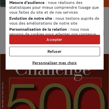
Mesure d’audience
: nous réalisons des
statistiques pour mieux comprendre l’usage que
vous faites du site et de nos services
MON PETIT SCIENCE ET VIE AVEC NANO
Evolution de notre site
: nous testons auprès de
Prix kiosque :
71,40 €
vous des améliorations de notre site
Meilleur prix :
Personnalisation de la relation
: nous nous
58,65 €
18% de remise
servons de cookies pour adapter nos contenus
et personnaliser nos offres
Accepter
Univers publicitaire
: nous utilisons avec nos
partenaires des cookies pour afficher des
Refuser
publicités personnalisées
Connaître notre politique cookies et la liste de nos
Personnaliser mes choix
partenaires